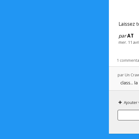
Laissez 
par
AT
mer. 11 avr
1 commenta
par
Un Crawl
class... 
Ajouter