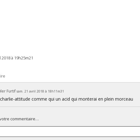
il 2018 à 19h25m21
ire
er Furtif
sam. 21 avril 2018 à 18h11m31
la charlie-attitude comme qui un acid qui monterai en plein morceau
 votre commentaire…