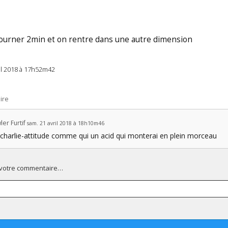
tourner 2min et on rentre dans une autre dimension
il 2018 à 17h52m42
ire
er Furtif
sam. 21 avril 2018 à 18h10m46
la charlie-attitude comme qui un acid qui monterai en plein morceau
 votre commentaire…