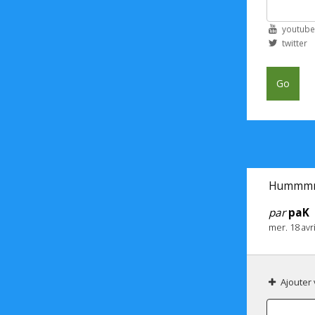
youtube
twitter
Go
Hummm
par
paK
mer. 18 avr
Ajouter