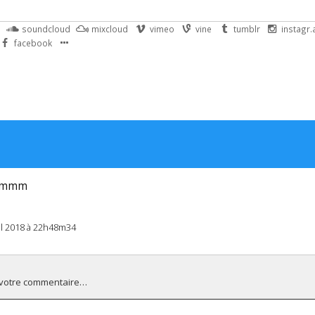
soundcloud
mixcloud
vimeo
vine
tumblr
instagr
facebook
mmm
il 2018 à 22h48m34
 votre commentaire…