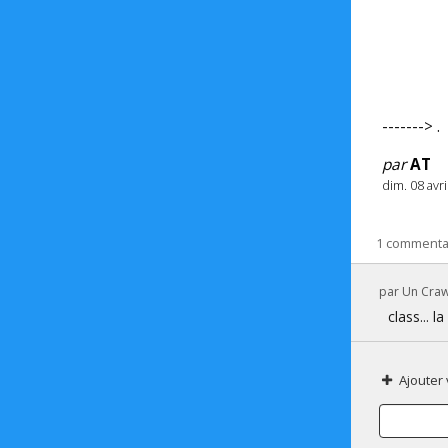
-------> .
par
AT
dim. 08 avr
1 commenta
par
Un Crawl
class... 
Ajouter