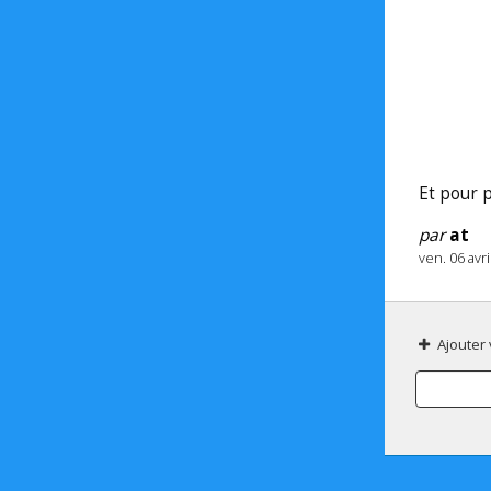
Et pour 
par
at
ven. 06 avr
Ajouter