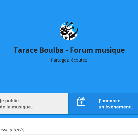
Tarace Boulba - Forum musique
Partagez, écoutez
Je publie
J'annonce
de la musique…
un événement…
resse
(http://)