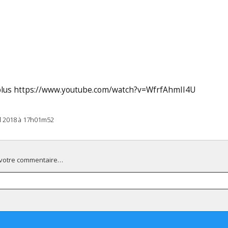
plus https://www.youtube.com/watch?v=WfrfAhmII4U
il 2018 à 17h01m52
 votre commentaire…