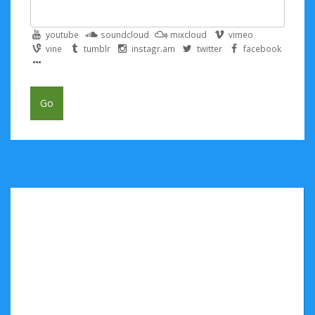
youtube
soundcloud
mixcloud
vimeo
vine
tumblr
instagr.am
twitter
facebook
Go