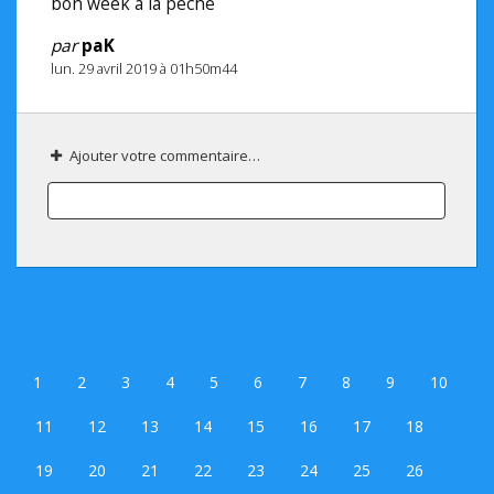
bon week a la peche
par
paK
lun. 29 avril 2019 à 01h50m44
Ajouter votre commentaire…
1
2
3
4
5
6
7
8
9
10
11
12
13
14
15
16
17
18
19
20
21
22
23
24
25
26