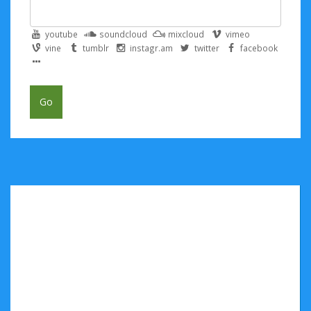
youtube
soundcloud
mixcloud
vimeo
vine
tumblr
instagr.am
twitter
facebook
Go