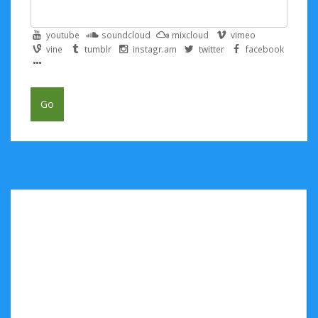
youtube
soundcloud
mixcloud
vimeo
vine
tumblr
instagr.am
twitter
facebook
Go