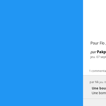
Pour Flo ,
par
Pak
jeu. 07 se
1 commenta
par
Nk
jeu. 
Une bo
Une bom