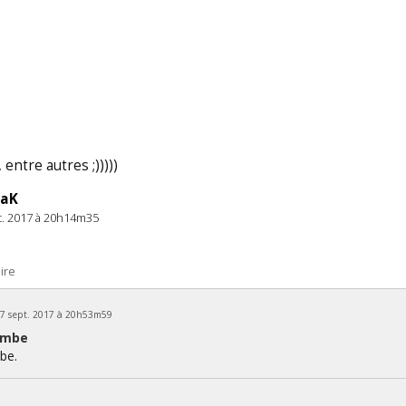
 entre autres ;)))))
paK
pt. 2017 à 20h14m35
ire
07 sept. 2017 à 20h53m59
umbe
be.