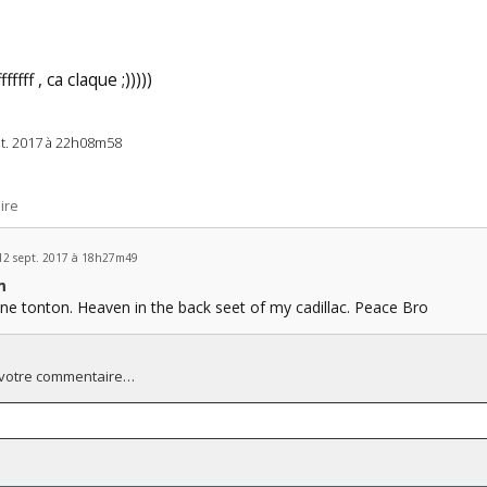
ffffff , ca claque ;)))))
pt. 2017 à 22h08m58
ire
12 sept. 2017 à 18h27m49
m
nne tonton. Heaven in the back seet of my cadillac. Peace Bro
 votre commentaire…