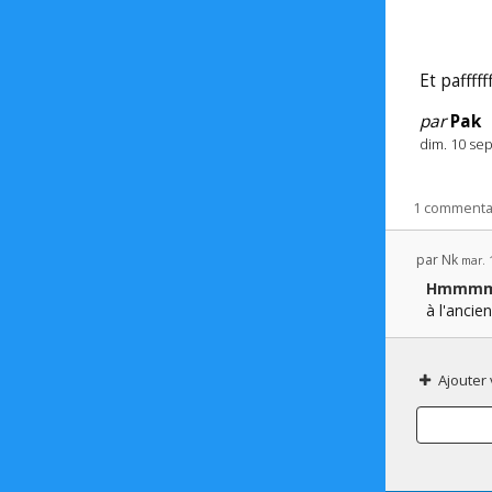
Et paffffff
par
Pak
dim. 10 se
1 commenta
par
Nk
mar. 
Hmmm
à l'ancie
Ajouter