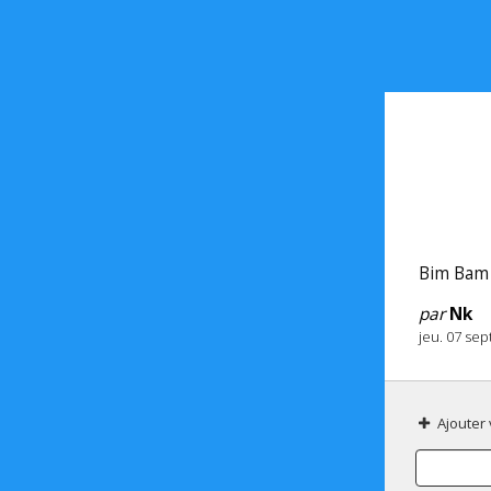
Bim Bam 
par
Nk
jeu. 07 se
Ajouter