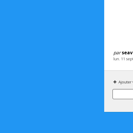
par
seav
lun. 11 se
Ajouter