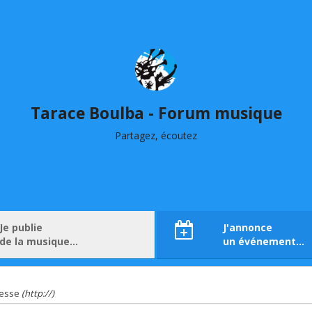
Tarace Boulba - Forum musique
Partagez, écoutez
Je publie
J'annonce
de la musique…
un événement…
resse
(http://)