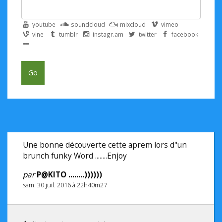
youtube
soundcloud
mixcloud
vimeo
vine
tumblr
instagr.am
twitter
facebook
Go
Une bonne découverte cette aprem lors d"un
brunch funky Word ........Enjoy
par
P@KITO ........))))))
sam. 30 juil. 2016 à 22h40m27