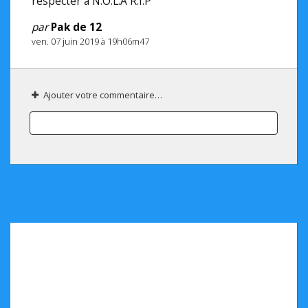
respecter a N.O.L.A R.I.P
par
Pak de 12
ven. 07 juin 2019 à 19h06m47
Ajouter votre commentaire…