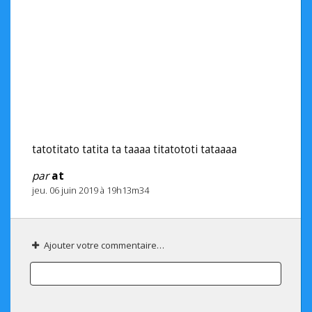
tatotitato tatita ta taaaa titatototi tataaaa
par
at
jeu. 06 juin 2019 à 19h13m34
Ajouter votre commentaire…