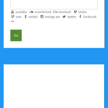
youtube
soundcloud
mixcloud
vimeo
vine
tumblr
instagr.am
twitter
facebook
Go