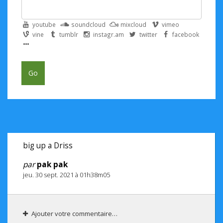
youtube
soundcloud
mixcloud
vimeo
vine
tumblr
instagr.am
twitter
facebook
Go
big up a Driss
par
pak pak
jeu. 30 sept. 2021 à 01h38m05
Ajouter votre commentaire…