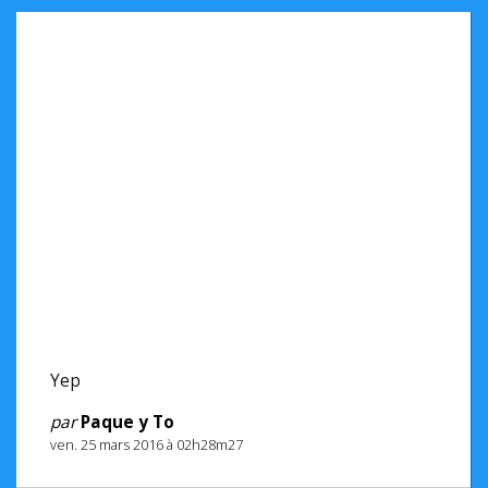
Yep
par
Paque y To
ven. 25 mars 2016 à 02h28m27