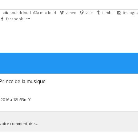
soundcloud
mixcloud
vimeo
vine
tumblr
instagr
facebook
 Prince de la musique
il 2016 à 18h53m01
 votre commentaire…