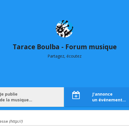
Tarace Boulba - Forum musique
Partagez, écoutez
Je publie
J'annonce
de la musique…
un événement…
resse
(http://)