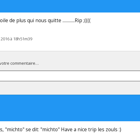
le de plus qui nous quitte .............Rip ;((((
il 2016 à 18h51m39
 votre commentaire…
s, "michto" se dit: "michto" Have a nice trip les zouls :)