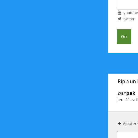
youtube
twitter
Go
Rip a un
par
pak
jeu. 21 avr
Ajouter