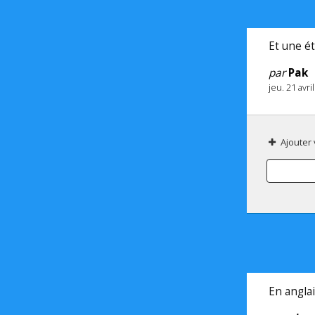
Et une étoi
par
Pak
jeu. 21 avr
Ajouter
En anglai