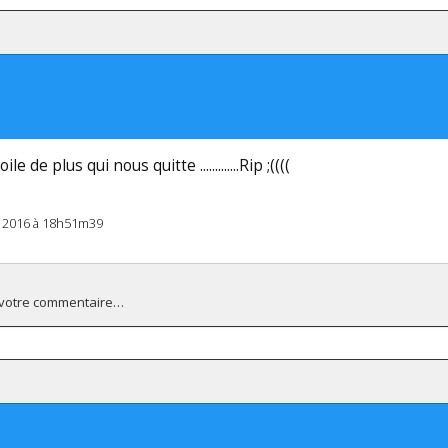
le de plus qui nous quitte .............Rip ;((((
il 2016 à 18h51m39
 votre commentaire…