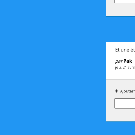
Et une étoi
par
Pak
jeu. 21 avr
Ajouter