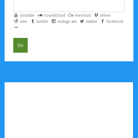
youtube
soundcloud
mixcloud
vimeo
vine
tumblr
instagr.am
twitter
facebook
Go