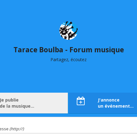
Tarace Boulba - Forum musique
Partagez, écoutez
Je publie
J'annonce
de la musique…
un événement…
resse
(http://)