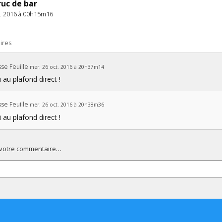
ruc de bar
t. 2016 à 00h15m16
ires
se Feuille
mer. 26 oct. 2016 à 20h37m14
i au plafond direct !
se Feuille
mer. 26 oct. 2016 à 20h38m36
i au plafond direct !
 votre commentaire…