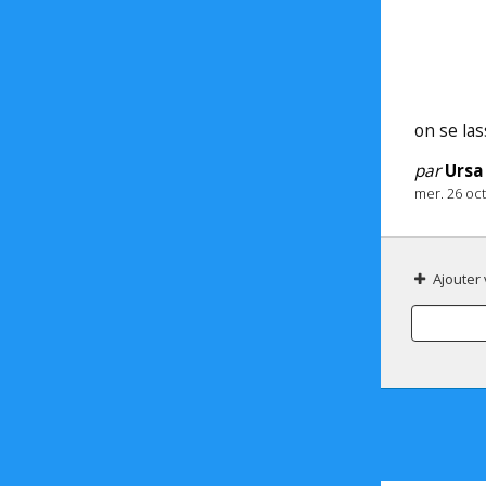
on se las
par
Ursa
mer. 26 oc
Ajouter