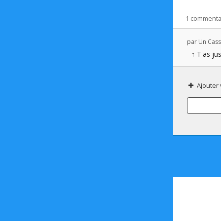
1 commenta
par
Un Cass
↑ T'as ju
Ajouter