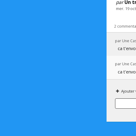
par
Un t
mer. 19 oc
2 commenta
par
Une Cas
ca t'envo
par
Une Cas
ca t'envo
Ajouter