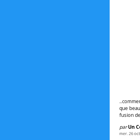
...commen
que beau
fusion de
par
Un C
mer. 26 oc